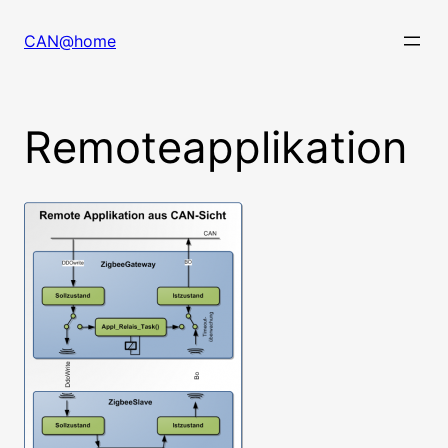
Zum
Inhalt
CAN@home
springen
Remoteapplikation