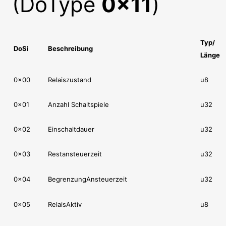
(DoType
0x11
)
Typ/
DoSi
Beschreibung
Länge
0x00
Relaiszustand
u8
0x01
Anzahl Schaltspiele
u32
0x02
Einschaltdauer
u32
0x03
Restansteuerzeit
u32
0x04
BegrenzungAnsteuerzeit
u32
0x05
RelaisAktiv
u8