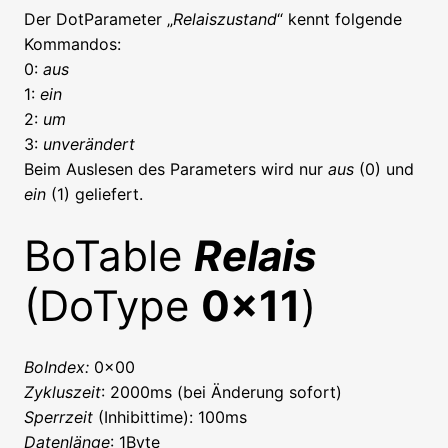
Der DotParameter „
Relaiszustand
“ kennt folgende
Kommandos:
0:
aus
1:
ein
2:
um
3:
unverändert
Beim Auslesen des Parameters wird nur
aus
(0) und
ein
(1) geliefert.
BoTable
Relais
(DoType
0x11
)
BoIndex:
0x00
Zykluszeit
: 2000ms (bei Änderung sofort)
Sperrzeit
(Inhibittime): 100ms
Datenlänge
: 1Byte