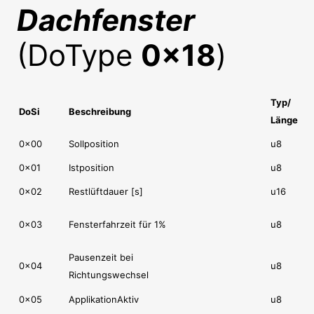
Dachfenster
(DoType
0x18
)
Typ/
DoSi
Beschreibung
Länge
0x00
Sollposition
u8
0x01
Istposition
u8
0x02
Restlüftdauer [s]
u16
0x03
Fensterfahrzeit für 1%
u8
Pausenzeit bei
0x04
u8
Richtungswechsel
0x05
ApplikationAktiv
u8