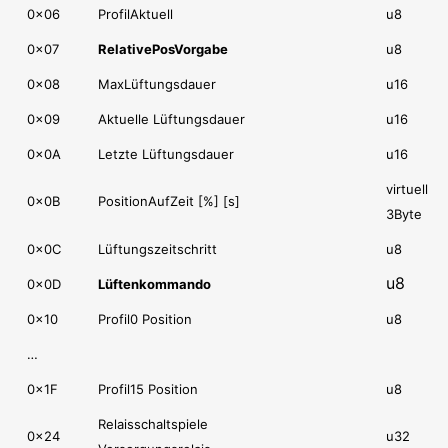
0x06
ProfilAktuell
u8
0x07
RelativePosVorgabe
u8
0x08
MaxLüftungsdauer
u16
0x09
Aktuelle Lüftungsdauer
u16
0x0A
Letzte Lüftungsdauer
u16
virtuell
0x0B
PositionAufZeit [%] [s]
3Byte
0x0C
Lüftungszeitschritt
u8
u8
0x0D
Lüftenkommando
0x10
Profil0 Position
u8
…
0x1F
Profil15 Position
u8
Relaisschaltspiele
0x24
u32